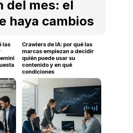
n del mes: el
ue haya cambios
é las
Crawlers de IA: por qué las
r
marcas empiezan a decidir
Gemini
quién puede usar su
puesta
contenido y en qué
condiciones