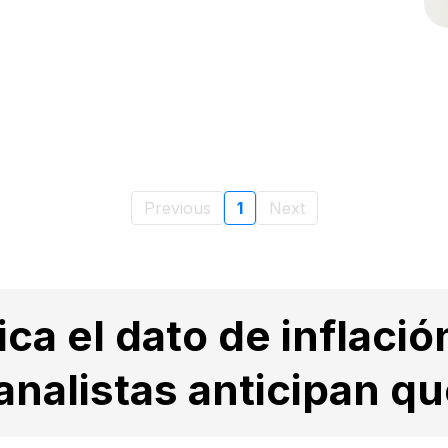
Previous
1
Next
ca el dato de inflació
 analistas anticipan q